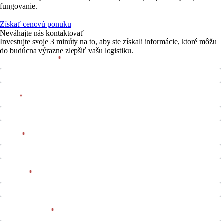
fungovanie.
Získať cenovú ponuku
Neváhajte nás kontaktovať
Investujte svoje 3 minúty na to, aby ste získali informácie, ktoré môžu
do budúcna výrazne zlepšiť vašu logistiku.
Kontakt
If
*
Meno a priezvisko
you
are
human,
leave
*
Firma
this
field
blank.
*
E-mail
*
Tel. číslo
*
Čo vás zaujíma?