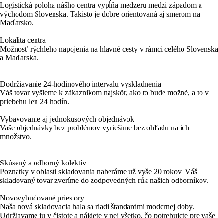
Logistická poloha nášho centra vypĺňa medzeru medzi západom a
východom Slovenska. Takisto je dobre orientovaná aj smerom na
Maďarsko.
Lokalita centra
Možnosť rýchleho napojenia na hlavné cesty v rámci celého Slovenska
a Maďarska.
Dodržiavanie 24-hodinového intervalu vyskladnenia
Váš tovar vyšleme k zákazníkom najskôr, ako to bude možné, a to v
priebehu len 24 hodín.
Vybavovanie aj jednokusových objednávok
Vaše objednávky bez problémov vyriešime bez ohľadu na ich
množstvo.
Skúsený a odborný kolektív
Poznatky v oblasti skladovania naberáme už vyše 20 rokov. Váš
skladovaný tovar zveríme do zodpovedných rúk našich odborníkov.
Novovybudované priestory
Naša nová skladovacia hala sa riadi štandardmi modernej doby.
Udržiavame ju v čistote a nájdete v nej všetko, čo potrebujete pre vaše