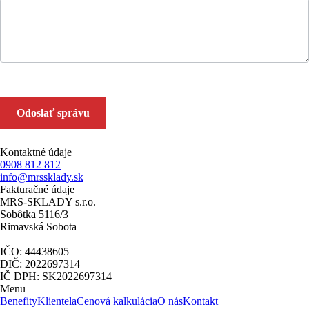
Odoslať správu
Kontaktné údaje
0908 812 812
info@mrssklady.sk
Fakturačné údaje
MRS-SKLADY s.r.o.
Sobôtka 5116/3
Rimavská Sobota
IČO: 44438605
DIČ: 2022697314
IČ DPH: SK2022697314
Menu
Benefity
Klientela
Cenová kalkulácia
O nás
Kontakt