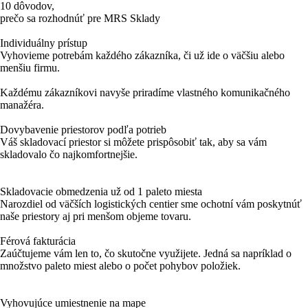
10 dôvodov,
prečo sa rozhodnúť pre MRS Sklady
Individuálny prístup
Vyhovieme potrebám každého zákazníka, či už ide o väčšiu alebo
menšiu firmu.
Každému zákazníkovi navyše priradíme vlastného komunikačného
manažéra.
Dovybavenie priestorov podľa potrieb
Váš skladovací priestor si môžete prispôsobiť tak, aby sa vám
skladovalo čo najkomfortnejšie.
Skladovacie obmedzenia už od 1 paleto miesta
Narozdiel od väčších logistických centier sme ochotní vám poskytnúť
naše priestory aj pri menšom objeme tovaru.
Férová fakturácia
Zaúčtujeme vám len to, čo skutočne využijete. Jedná sa napríklad o
množstvo paleto miest alebo o počet pohybov položiek.
Vyhovujúce umiestnenie na mape